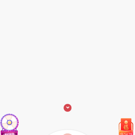
⌄
09:54:29